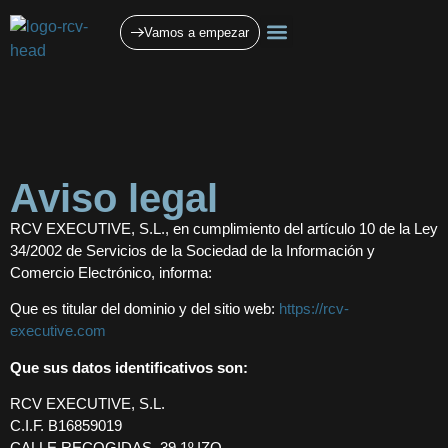
Vamos a empezar
Quiénes somos
Planificación estratégica
Servicios jurídicos
Aviso legal
RCV EXECUTIVE, S.L., en cumplimiento del artículo 10 de la Ley
34/2002 de Servicios de la Sociedad de la Información y
Comercio Electrónico, informa:
Que es titular del dominio y del sitio web:
https://rcv-
executive.com
Que sus datos identificativos son:
RCV EXECUTIVE, S.L.
C.I.F. B16859019
CALLE RECOGIDAS, 39 1º IZQ