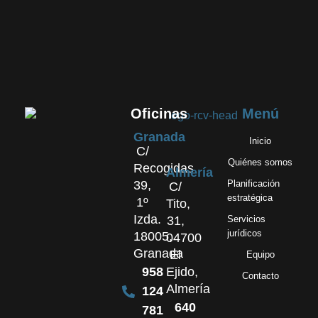
Oficinas
Menú
Granada
Inicio
C/
Quiénes somos
Recogidas
Almería
39,
Planificación
C/
estratégica
1º
Tito,
Izda.
31,
Servicios
jurídicos
18005,
04700
Granada
El
Equipo
958
Ejido,
Contacto
Almería
124
640
781